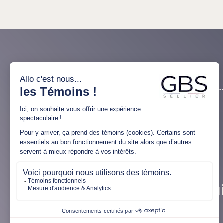
+33 (0)1 85 39 08 82
contact@gbs-sellier.com
7 avenue Jacques Chirac, 78260 Achères
Su
– ZAC La Petite-Arche