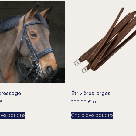
Dressage
Étrivières larges
€
200,00
€
TTC
TTC
des options
Choix des options