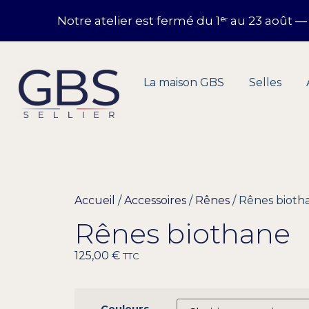
Notre atelier est fermé du 1ᵉʳ au 23 aoû
La maison GBS
Selles
Accueil
/
Accessoires
/
Rênes
/ Rênes bioth
Rênes biothane
125,00
€
TTC
Couleurs