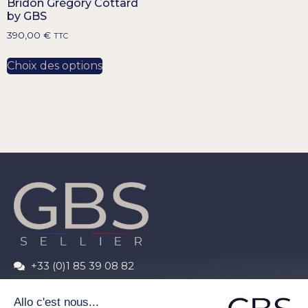
Bridon Grégory Cottard
by GBS
390,00
€
TTC
Choix des options
+33 (0)1 85 39 08 82
contact@gbs-sellier.com