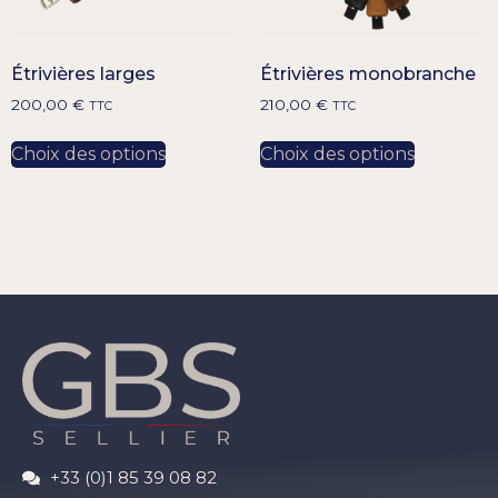
Étrivières larges
Étrivières monobranche
200,00
€
210,00
€
TTC
TTC
Choix des options
Choix des options
+33 (0)1 85 39 08 82