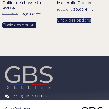
Collier de chasse trois
Muserolle Croisée
points
100,00
€
50,00
€
TTC
260,00
€
156,00
€
TTC
Choix des options
Choix des options
+33 (0)1 85 39 08 82
contact@gbs-sellier.com