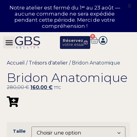
X
Notre atelier est fermé du 1ᵉʳ au 23 août —
aucune commande ne sera expédiée
pendant cette période. Merci de votre
compréhension !
0
Réservez
votre essai
Accueil
/
Trésors d'atelier
/ Bridon Anatomique
Bridon Anatomique
280,00
€
160,00
€
TTC
Taille