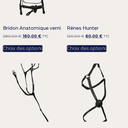
Bridon Anatomique verni
Rênes Hunter
280,00
€
160,00
€
120,00
€
60,00
€
TTC
TTC
Choix des options
Choix des options